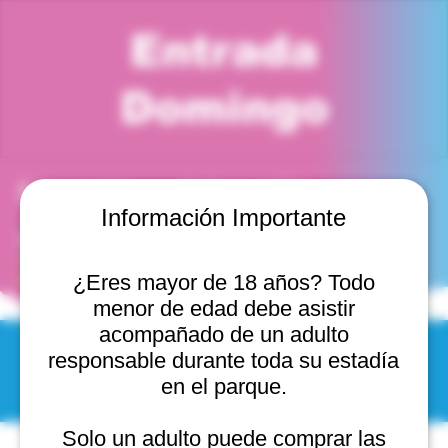
Entrada
Domingo
Horario y ubicación
Información Importante
06 jul 2025, 5:00 p. m. – 6:00 p. m.
Viña del Mar, Cam. Internacional 2440, 2541754 Viña
del Mar, Valparaíso, Chile
¿Eres mayor de 18 años? Todo
menor de edad debe asistir
acompañado de un adulto
responsable durante toda su estadía
© 2025 by Scantastic.
en el parque.
Solo un adulto puede comprar las