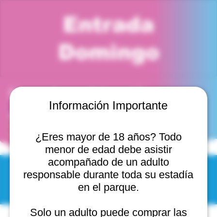
Entrada
Domingo
Horario y ubicación
Información Importante
03 ago 2025, 11:00 a. m. – 12:00 p. m.
Viña del Mar, Cam. Internacional 2440, Viña del Mar,
Valparaíso, Chile
¿Eres mayor de 18 años? Todo
menor de edad debe asistir
acompañado de un adulto
responsable durante toda su estadía
© 2025 by Scantastic.
en el parque.
Solo un adulto puede comprar las