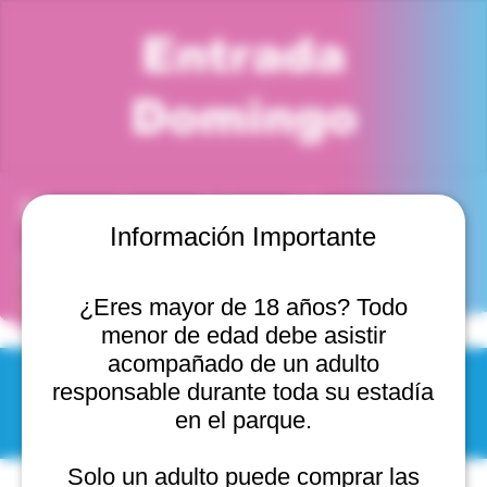
Entrada
Domingo
Horario y ubicación
Información Importante
31 ago 2025, 2:00 p. m. – 3:00 p. m.
Viña del Mar, Cam. Internacional 2440, 2541754 Viña
del Mar, Valparaíso, Chile
¿Eres mayor de 18 años? Todo
menor de edad debe asistir
acompañado de un adulto
responsable durante toda su estadía
© 2025 by Scantastic.
en el parque.
Solo un adulto puede comprar las