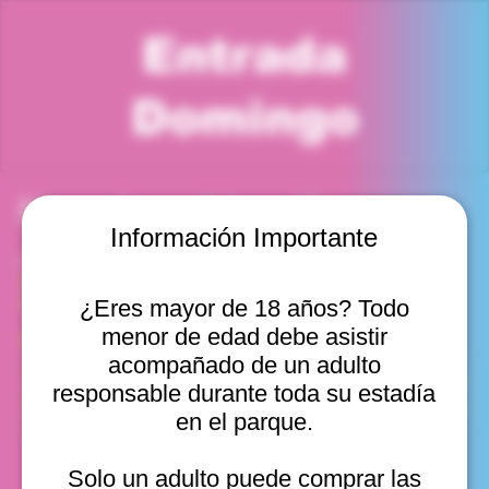
Entrada
Domingo
Horario y ubicación
Información Importante
31 ago 2025, 2:00 p. m. – 3:00 p. m.
Viña del Mar, Cam. Internacional 2440, Viña del Mar,
Valparaíso, Chile
¿Eres mayor de 18 años? Todo
menor de edad debe asistir
Otras fechas
acompañado de un adulto
dom, 09 ago, 10:00 a. m.
responsable durante toda su estadía
dom, 09 ago, 11:00 a. m.
en el parque.
dom, 09 ago, 12:00 p. m.
Ver 20
Solo un adulto puede comprar las