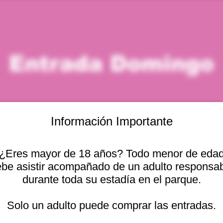
Entrada Domingo
Información Importante
¿Eres mayor de 18 años? Todo menor de eda
icación
be asistir acompañado de un adulto responsa
durante toda su estadía en el parque.
– 7:00 p. m.
cional 2440, Viña del Mar, Valparaíso, Chile
Solo un adulto puede comprar las entradas.