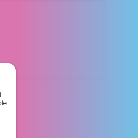
d
ble