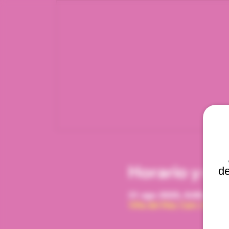
Horario y ub
de
31 ago 2025, 6:00 p. m. 
Viña del Mar, Cam. Interna