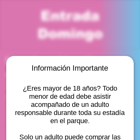
Entrada
Domingo
Horario y ubicación
Información Importante
07 sept 2025, 6:00 p. m. – 7:00 p. m.
Viña del Mar, Cam. Internacional 2440, Viña del Mar,
Valparaíso, Chile
¿Eres mayor de 18 años? Todo
menor de edad debe asistir
Otras fechas
acompañado de un adulto
dom, 16 ago, 10:00 a. m.
responsable durante toda su estadía
dom, 16 ago, 11:00 a. m.
en el parque.
dom, 16 ago, 12:00 p. m.
Ver 10
Solo un adulto puede comprar las