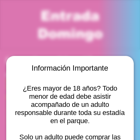
Entrada
Domingo
Horario y ubicación
Información Importante
07 sept 2025, 8:00 p. m. – 9:00 p. m.
Viña del Mar, Cam. Internacional 2440, Viña del Mar,
Valparaíso, Chile
¿Eres mayor de 18 años? Todo
menor de edad debe asistir
Otras fechas
acompañado de un adulto
dom, 09 ago, 10:00 a. m.
responsable durante toda su estadía
dom, 09 ago, 11:00 a. m.
en el parque.
dom, 09 ago, 12:00 p. m.
Ver 20
Solo un adulto puede comprar las