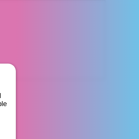
d
ble