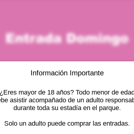
Entrada Domingo
Información Importante
¿Eres mayor de 18 años? Todo menor de eda
icación
be asistir acompañado de un adulto responsa
durante toda su estadía en el parque.
. – 12:00 p. m.
Otras fechas
cional 2440, Viña del
Solo un adulto puede comprar las entradas.
dom, 09 ago, 10:00 a. m.
dom, 09 ago, 11:00 a. m.