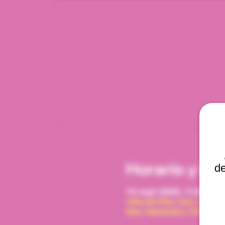
Horario y ub
de
14 sept 2025, 11:00 a. m
Viña del Mar, Cam. Interna
Mar, Valparaíso, Chile