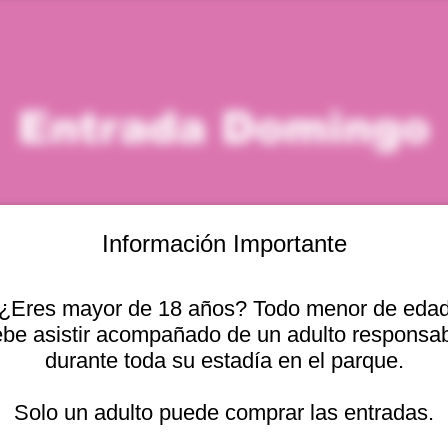
Entrada Domingo
Información Importante
¿Eres mayor de 18 años? Todo menor de eda
icación
be asistir acompañado de un adulto responsa
durante toda su estadía en el parque.
 – 2:00 p. m.
Otras fechas
cional 2440, Viña del
Solo un adulto puede comprar las entradas.
dom, 09 ago, 10:00 a. m.
dom, 09 ago, 11:00 a. m.