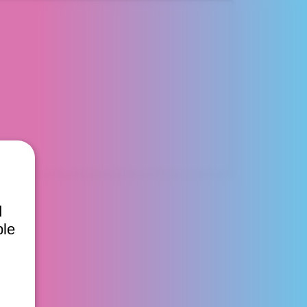
d
ble