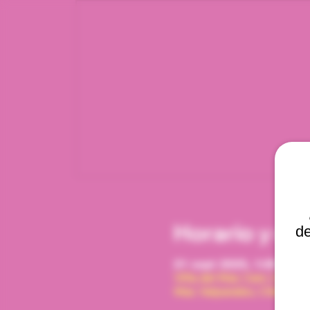
Horario y ub
de
21 sept 2025, 1:00 p. m.
Viña del Mar, Cam. Interna
Mar, Valparaíso, Chile