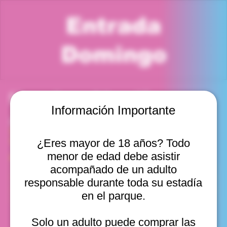
Entrada
Domingo
Horario y ubicación
Información Importante
28 sept 2025, 8:00 p. m. – 9:00 p. m.
Viña del Mar, Cam. Internacional 2440, Viña del Mar,
Valparaíso, Chile
¿Eres mayor de 18 años? Todo
menor de edad debe asistir
Otras fechas
acompañado de un adulto
dom, 09 ago, 10:00 a. m.
responsable durante toda su estadía
dom, 09 ago, 11:00 a. m.
en el parque.
dom, 09 ago, 12:00 p. m.
Ver 20
Solo un adulto puede comprar las