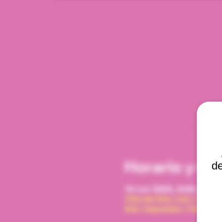
Horario y ub
de
19 oct 2025, 8:00 p. m. 
Viña del Mar, Cam. Interna
Mar, Valparaíso, Chile