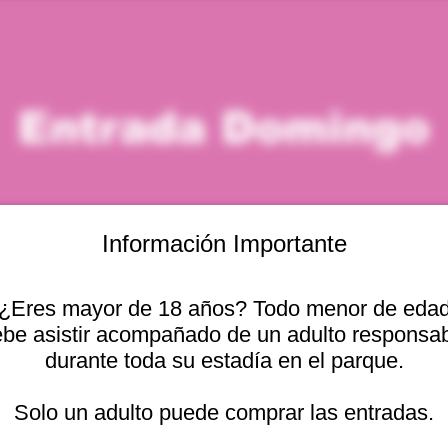
Entrada Domingo
Información Importante
¿Eres mayor de 18 años? Todo menor de eda
icación
be asistir acompañado de un adulto responsa
durante toda su estadía en el parque.
– 9:00 p. m.
Otras fechas
cional 2440, Viña del
Solo un adulto puede comprar las entradas.
dom, 09 ago, 10:00 a. m.
dom, 09 ago, 11:00 a. m.