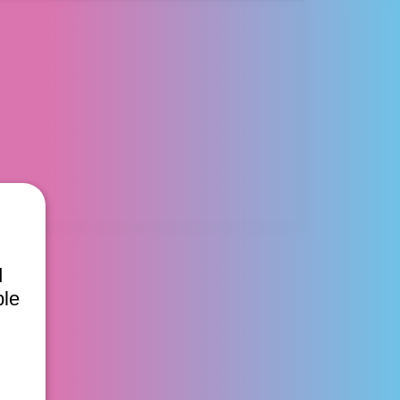
d
ble