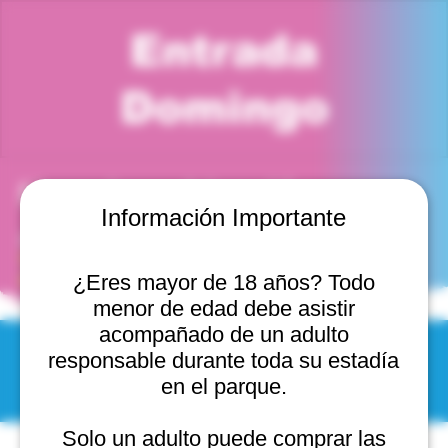
Entrada
Domingo
Horario y ubicación
Información Importante
25 nov 2025, 4:00 p. m. – 5:00 p. m.
Viña del Mar, Cam. Internacional 2440, 2541754 Viña
del Mar, Valparaíso, Chile
¿Eres mayor de 18 años? Todo
menor de edad debe asistir
acompañado de un adulto
responsable durante toda su estadía
© 2025 by Scantastic.
en el parque.
Solo un adulto puede comprar las