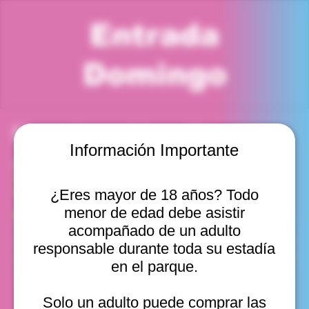
Entrada
Domingo
Horario y ubicación
Información Importante
30 nov 2025, 10:00 a. m. – 11:00 a. m.
Viña del Mar, Cam. Internacional 2440, Viña del Mar,
Valparaíso, Chile
¿Eres mayor de 18 años? Todo
menor de edad debe asistir
Otras fechas
acompañado de un adulto
dom, 09 ago, 10:00 a. m.
responsable durante toda su estadía
dom, 09 ago, 11:00 a. m.
en el parque.
dom, 09 ago, 12:00 p. m.
Ver 20
Solo un adulto puede comprar las