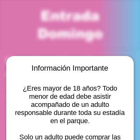
Entrada
Domingo
Horario y ubicación
Información Importante
08 feb 2026, 11:00 a. m. – 12:00 p. m.
Viña del Mar, Cam. Internacional 2440, Viña del Mar,
Valparaíso, Chile
¿Eres mayor de 18 años? Todo
menor de edad debe asistir
Otras fechas
acompañado de un adulto
dom, 09 ago, 10:00 a. m.
responsable durante toda su estadía
dom, 09 ago, 11:00 a. m.
en el parque.
dom, 09 ago, 12:00 p. m.
Ver 20
Solo un adulto puede comprar las