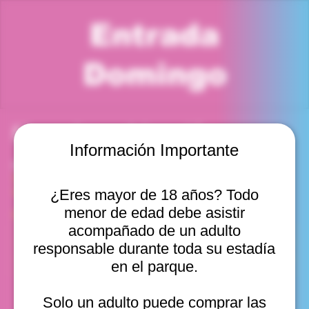
Entrada
Domingo
Horario y ubicación
Información Importante
08 feb 2026, 7:00 p. m. – 8:00 p. m.
Viña del Mar, Cam. Internacional 2440, Viña del Mar,
Valparaíso, Chile
¿Eres mayor de 18 años? Todo
menor de edad debe asistir
Otras fechas
acompañado de un adulto
dom, 16 ago, 10:00 a. m.
responsable durante toda su estadía
dom, 16 ago, 11:00 a. m.
en el parque.
dom, 16 ago, 12:00 p. m.
Ver 10
Solo un adulto puede comprar las