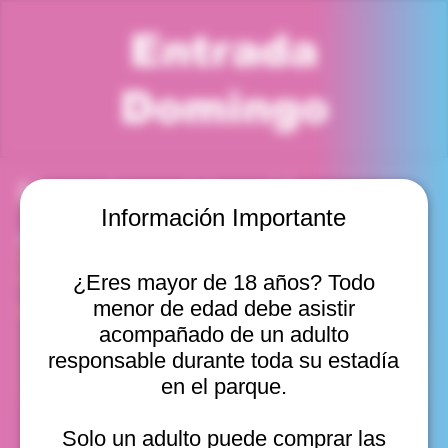
Entrada
Domingo
Horario y ubicación
Información Importante
22 mar 2026, 10:00 a. m. – 11:00 a. m.
Viña del Mar, Cam. Internacional 2440, Viña del Mar,
Valparaíso, Chile
¿Eres mayor de 18 años? Todo
menor de edad debe asistir
Otras fechas
acompañado de un adulto
dom, 16 ago, 10:00 a. m.
responsable durante toda su estadía
dom, 16 ago, 11:00 a. m.
en el parque.
dom, 16 ago, 12:00 p. m.
Ver 10
Solo un adulto puede comprar las