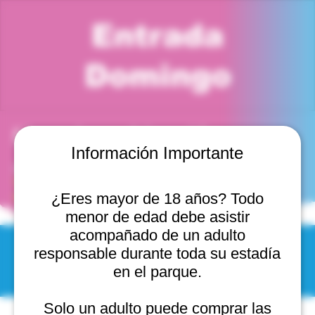
Entrada
Domingo
Horario y ubicación
Información Importante
29 mar 2026, 6:00 p. m. – 7:00 p. m.
Viña del Mar, Cam. Internacional 2440, 2541754 Viña
del Mar, Valparaíso, Chile
¿Eres mayor de 18 años? Todo
menor de edad debe asistir
acompañado de un adulto
responsable durante toda su estadía
© 2025 by Scantastic.
en el parque.
Solo un adulto puede comprar las