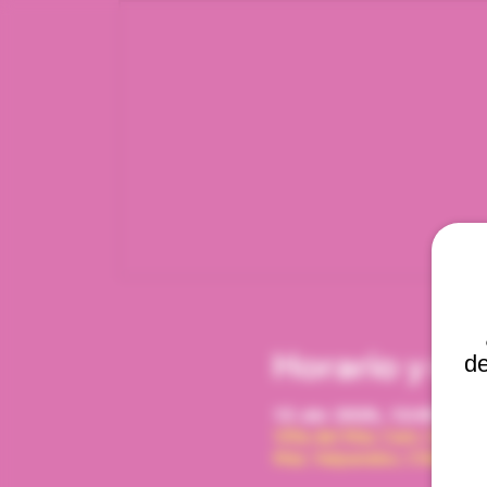
Horario y ub
de
12 abr 2026, 12:00 p. m.
Viña del Mar, Cam. Interna
Mar, Valparaíso, Chile