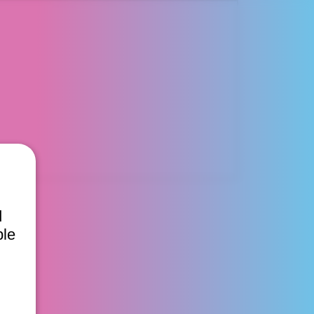
d
ble