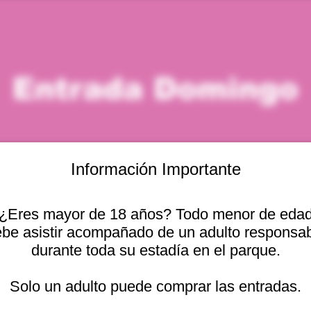
Entrada Domingo
Información Importante
¿Eres mayor de 18 años? Todo menor de eda
icación
be asistir acompañado de un adulto responsa
durante toda su estadía en el parque.
 – 1:00 p. m.
Otras fechas
cional 2440, Viña del
Solo un adulto puede comprar las entradas.
dom, 09 ago, 10:00 a. m.
dom, 09 ago, 11:00 a. m.