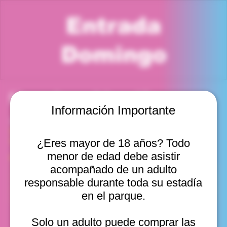
Entrada
Domingo
Horario y ubicación
Información Importante
19 jul 2026, 5:00 p. m. – 6:00 p. m.
Viña del Mar, Cam. Internacional 2440, Viña del Mar,
Valparaíso, Chile
¿Eres mayor de 18 años? Todo
menor de edad debe asistir
Otras fechas
acompañado de un adulto
dom, 09 ago, 10:00 a. m.
responsable durante toda su estadía
dom, 09 ago, 11:00 a. m.
en el parque.
dom, 09 ago, 12:00 p. m.
Ver 20
Solo un adulto puede comprar las