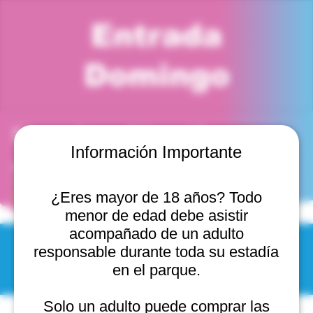
Entrada
Domingo
Horario y ubicación
Información Importante
04 ago 2026, 4:00 p. m. – 5:00 p. m.
Viña del Mar, Cam. Internacional 2440, 2541754 Viña
del Mar, Valparaíso, Chile
¿Eres mayor de 18 años? Todo
menor de edad debe asistir
acompañado de un adulto
responsable durante toda su estadía
© 2025 by Scantastic.
en el parque.
Solo un adulto puede comprar las