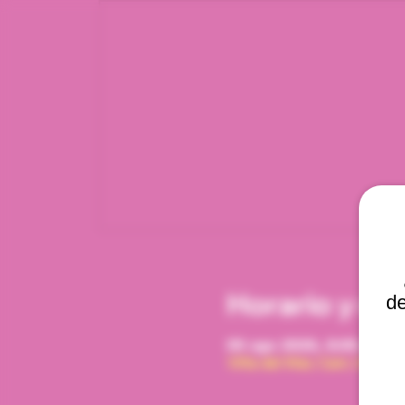
Horario y ub
de
09 ago 2026, 8:00 p. m. 
Viña del Mar, Cam. Interna