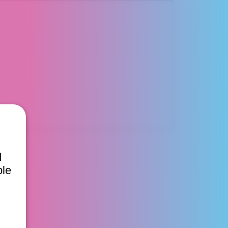
d
ble