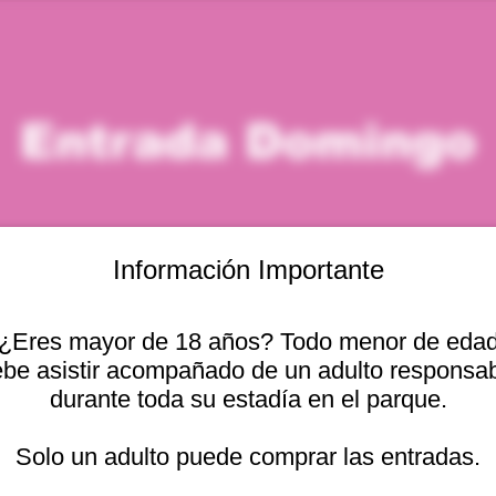
Entrada Domingo
Información Importante
¿Eres mayor de 18 años? Todo menor de eda
icación
be asistir acompañado de un adulto responsa
durante toda su estadía en el parque.
– 10 ago 2026, 9:00 p. m.
cional 2440, 2541754 Viña del Mar, Valparaíso, Chile
Solo un adulto puede comprar las entradas.