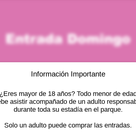
Entrada Domingo
Información Importante
¿Eres mayor de 18 años? Todo menor de eda
icación
be asistir acompañado de un adulto responsa
durante toda su estadía en el parque.
– 3:00 p. m.
cional 2440, 2541754 Viña del Mar, Valparaíso, Chile
Solo un adulto puede comprar las entradas.