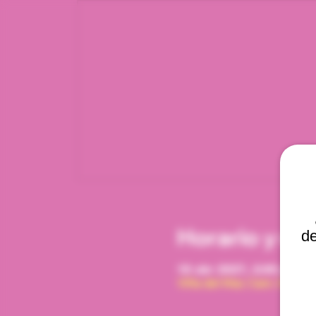
Horario y ub
de
18 abr 2027, 2:00 p. m. 
Viña del Mar, Cam. Interna