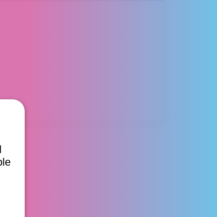
d
ble