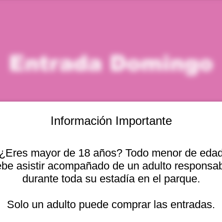
Entrada Domingo
Información Importante
¿Eres mayor de 18 años? Todo menor de eda
icación
be asistir acompañado de un adulto responsa
durante toda su estadía en el parque.
– 3:00 p. m.
cional 2440, 2541754 Viña del Mar, Valparaíso, Chile
Solo un adulto puede comprar las entradas.