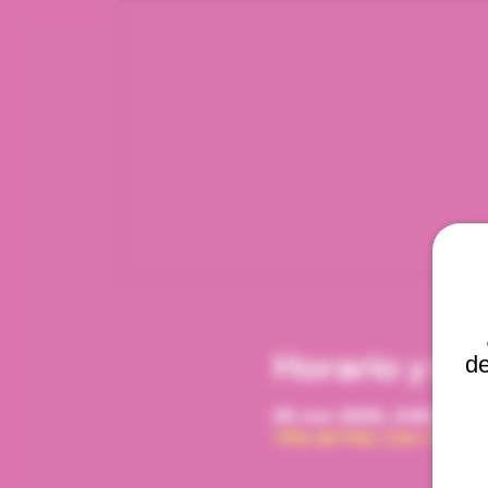
Horario y ub
de
09 ene 2028, 2:00 p. m. 
Viña del Mar, Cam. Interna