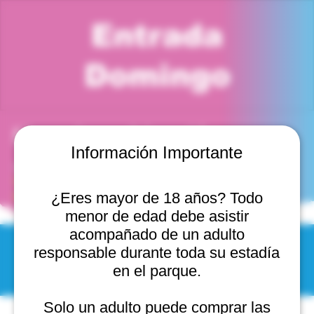
Entrada
Domingo
Horario y ubicación
Información Importante
16 ene 2028, 5:00 p. m. – 6:00 p. m.
Viña del Mar, Cam. Internacional 2440, 2541754 Viña
del Mar, Valparaíso, Chile
¿Eres mayor de 18 años? Todo
menor de edad debe asistir
acompañado de un adulto
responsable durante toda su estadía
© 2025 by Scantastic.
en el parque.
Solo un adulto puede comprar las