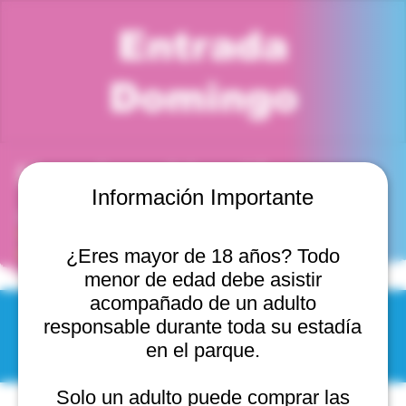
Entrada
Domingo
Horario y ubicación
Información Importante
30 jul 2028, 12:00 p. m. – 1:00 p. m.
Viña del Mar, Cam. Internacional 2440, 2541754 Viña
del Mar, Valparaíso, Chile
¿Eres mayor de 18 años? Todo
menor de edad debe asistir
acompañado de un adulto
responsable durante toda su estadía
© 2025 by Scantastic.
en el parque.
Solo un adulto puede comprar las