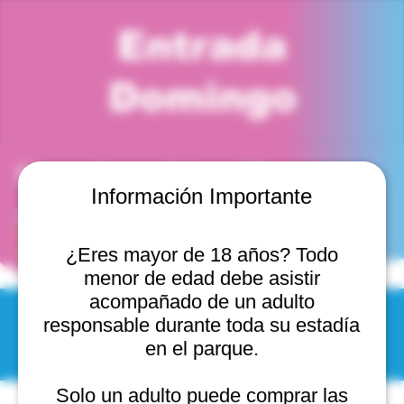
Entrada
Domingo
Horario y ubicación
Información Importante
29 jul 2029, 8:00 p. m. – 30 jul 2029, 9:00 p. m.
Viña del Mar, Cam. Internacional 2440, 2541754 Viña
del Mar, Valparaíso, Chile
¿Eres mayor de 18 años? Todo
menor de edad debe asistir
acompañado de un adulto
responsable durante toda su estadía
© 2025 by Scantastic.
en el parque.
Solo un adulto puede comprar las