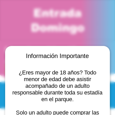
Entrada
Domingo
Horario y ubicación
Información Importante
21 oct 2029, 6:00 p. m. – 7:00 p. m.
Viña del Mar, Cam. Internacional 2440, 2541754 Viña
del Mar, Valparaíso, Chile
¿Eres mayor de 18 años? Todo
menor de edad debe asistir
acompañado de un adulto
responsable durante toda su estadía
© 2025 by Scantastic.
en el parque.
Solo un adulto puede comprar las