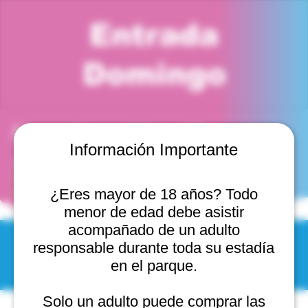
Entrada
Domingo
Horario y ubicación
Información Importante
11 nov 2029, 6:00 p. m. – 7:00 p. m.
Viña del Mar, Cam. Internacional 2440, 2541754 Viña
del Mar, Valparaíso, Chile
¿Eres mayor de 18 años? Todo
menor de edad debe asistir
acompañado de un adulto
responsable durante toda su estadía
© 2025 by Scantastic.
en el parque.
Solo un adulto puede comprar las