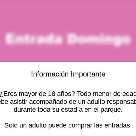
Entrada Domingo
Información Importante
¿Eres mayor de 18 años? Todo menor de eda
icación
be asistir acompañado de un adulto responsa
durante toda su estadía en el parque.
– 31 dic 2029, 9:00 p. m.
cional 2440, 2541754 Viña del Mar, Valparaíso, Chile
Solo un adulto puede comprar las entradas.