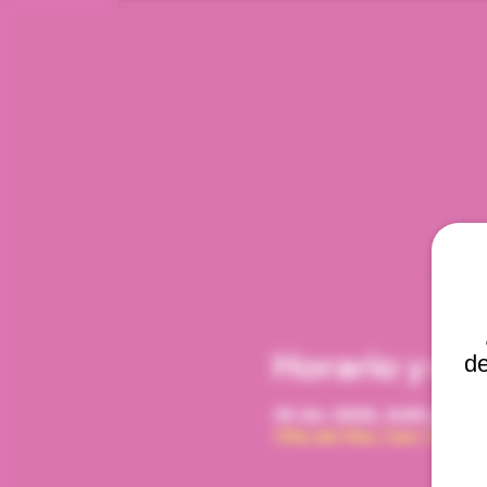
Horario y ub
de
30 dic 2029, 8:00 p. m. 
Viña del Mar, Cam. Interna