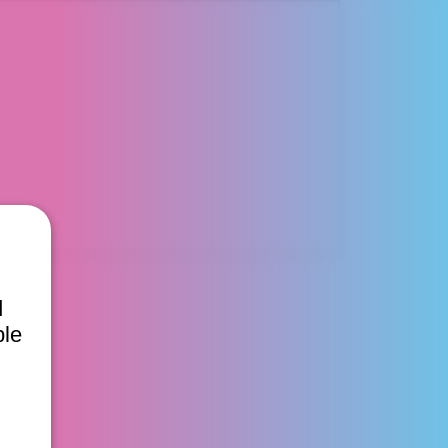
d
ble