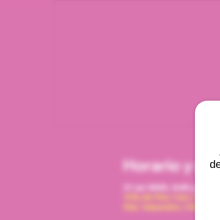
Horario y ub
de
31 jul 2025, 6:00 p. m. –
Viña del Mar, Cam. Interna
Mar, Valparaíso, Chile