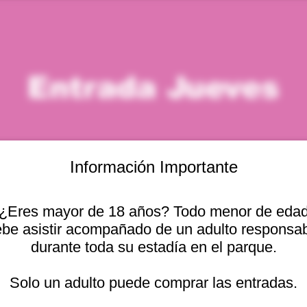
Entrada Jueves
Información Importante
¿Eres mayor de 18 años? Todo menor de eda
icación
be asistir acompañado de un adulto responsa
durante toda su estadía en el parque.
 7:00 p. m.
Otras fechas
cional 2440, Viña del
Solo un adulto puede comprar las entradas.
jue, 13 ago, 10:00 a. m.
jue, 13 ago, 11:00 a. m.