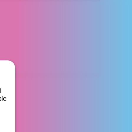
d
ble