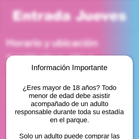
Entrada Jueves
Horario y ubicación
16 oct 2025, 1:00 p. m. – 2:00 p. m.
Viña del Mar, Cam. Internacional 2440, Viña del Mar,
Información Importante
Valparaíso, Chile
Otras fechas
¿Eres mayor de 18 años? Todo
jue, 13 ago, 10:00 a. m.
menor de edad debe asistir
jue, 13 ago, 11:00 a. m.
jue, 13 ago, 12:00 p. m.
acompañado de un adulto
Ver 10
responsable durante toda su estadía
en el parque.
Solo un adulto puede comprar las