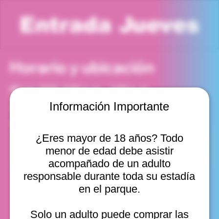
Entrada Jueves
Horario y ubicación
20 nov 2025, 6:00 p. m. – 7:00 p. m.
Viña del Mar, Cam. Internacional 2440, Viña del Mar,
Información Importante
Valparaíso, Chile
Otras fechas
¿Eres mayor de 18 años? Todo
jue, 13 ago, 10:00 a. m.
menor de edad debe asistir
jue, 13 ago, 11:00 a. m.
jue, 13 ago, 12:00 p. m.
acompañado de un adulto
Ver 10
responsable durante toda su estadía
en el parque.
Solo un adulto puede comprar las