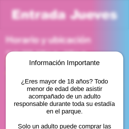
Entrada Jueves
Horario y ubicación
11 dic 2025, 5:00 p. m. – 6:00 p. m.
Viña del Mar, Cam. Internacional 2440, Viña del Mar,
Información Importante
Valparaíso, Chile
Otras fechas
¿Eres mayor de 18 años? Todo
jue, 13 ago, 10:00 a. m.
menor de edad debe asistir
jue, 13 ago, 11:00 a. m.
jue, 13 ago, 12:00 p. m.
acompañado de un adulto
Ver 10
responsable durante toda su estadía
en el parque.
Solo un adulto puede comprar las