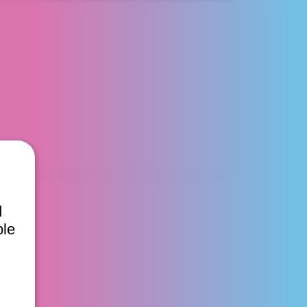
d
ble