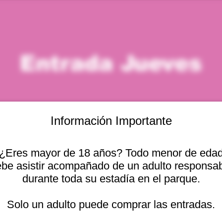
Entrada Jueves
Información Importante
¿Eres mayor de 18 años? Todo menor de eda
icación
be asistir acompañado de un adulto responsa
durante toda su estadía en el parque.
– 5:00 p. m.
Otras fechas
cional 2440, Viña del
Solo un adulto puede comprar las entradas.
jue, 13 ago, 10:00 a. m.
jue, 13 ago, 11:00 a. m.