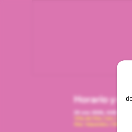
Horario y ub
de
29 ene 2026, 4:00 p. m. 
Viña del Mar, Cam. Interna
Mar, Valparaíso, Chile