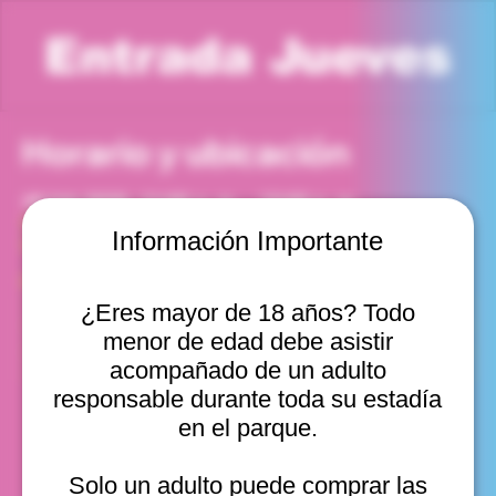
Entrada Jueves
Horario y ubicación
19 feb 2026, 11:00 a. m. – 12:00 p. m.
Viña del Mar, Cam. Internacional 2440, Viña del Mar,
Información Importante
Valparaíso, Chile
Otras fechas
¿Eres mayor de 18 años? Todo
jue, 13 ago, 10:00 a. m.
menor de edad debe asistir
jue, 13 ago, 11:00 a. m.
jue, 13 ago, 12:00 p. m.
acompañado de un adulto
Ver 10
responsable durante toda su estadía
en el parque.
Solo un adulto puede comprar las