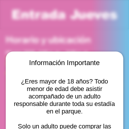
Entrada Jueves
Horario y ubicación
05 mar 2026, 4:00 p. m. – 5:00 p. m.
Viña del Mar, Cam. Internacional 2440, Viña del Mar,
Información Importante
Valparaíso, Chile
Otras fechas
¿Eres mayor de 18 años? Todo
jue, 06 ago, 10:00 a. m.
menor de edad debe asistir
jue, 06 ago, 11:00 a. m.
jue, 06 ago, 12:00 p. m.
acompañado de un adulto
Ver 20
responsable durante toda su estadía
en el parque.
Solo un adulto puede comprar las