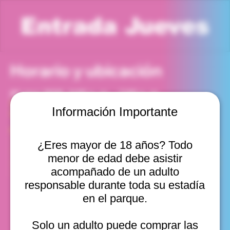
Entrada Jueves
Horario y ubicación
21 may 2026, 6:00 p. m. – 7:00 p. m.
Viña del Mar, Cam. Internacional 2440, Viña del Mar,
Información Importante
Valparaíso, Chile
Otras fechas
¿Eres mayor de 18 años? Todo
jue, 13 ago, 10:00 a. m.
menor de edad debe asistir
jue, 13 ago, 11:00 a. m.
jue, 13 ago, 12:00 p. m.
acompañado de un adulto
Ver 10
responsable durante toda su estadía
en el parque.
Solo un adulto puede comprar las