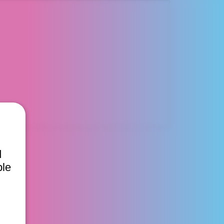
d
ble