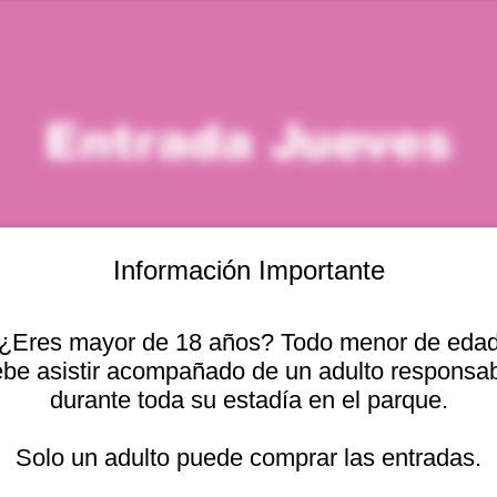
Entrada Jueves
Información Importante
¿Eres mayor de 18 años? Todo menor de eda
icación
be asistir acompañado de un adulto responsa
durante toda su estadía en el parque.
 – 11:00 a. m.
Otras fechas
cional 2440, Viña del
Solo un adulto puede comprar las entradas.
jue, 13 ago, 10:00 a. m.
jue, 13 ago, 11:00 a. m.