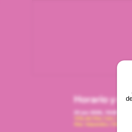
Horario y ub
de
25 jun 2026, 10:00 a. m.
Viña del Mar, Cam. Interna
Mar, Valparaíso, Chile