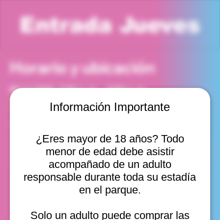
Entrada Jueves
Horario y ubicación
09 jul 2026, 7:00 p. m. – 8:00 p. m.
Viña del Mar, Cam. Internacional 2440, Viña del Mar,
Información Importante
Valparaíso, Chile
Otras fechas
¿Eres mayor de 18 años? Todo
jue, 13 ago, 10:00 a. m.
menor de edad debe asistir
jue, 13 ago, 11:00 a. m.
jue, 13 ago, 12:00 p. m.
acompañado de un adulto
Ver 10
responsable durante toda su estadía
en el parque.
Solo un adulto puede comprar las