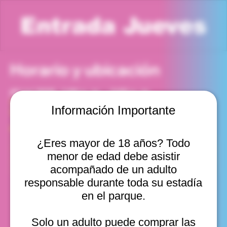
Entrada Jueves
Horario y ubicación
23 jul 2026, 1:00 p. m. – 2:00 p. m.
Viña del Mar, Cam. Internacional 2440, Viña del Mar,
Información Importante
Valparaíso, Chile
Otras fechas
¿Eres mayor de 18 años? Todo
jue, 13 ago, 10:00 a. m.
menor de edad debe asistir
jue, 13 ago, 11:00 a. m.
jue, 13 ago, 12:00 p. m.
acompañado de un adulto
Ver 10
responsable durante toda su estadía
en el parque.
Solo un adulto puede comprar las