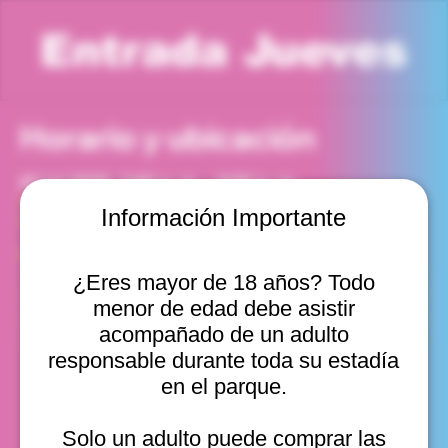
Entrada Jueves
Horario y ubicación
23 jul 2026, 7:00 p. m. – 8:00 p. m.
Viña del Mar, Cam. Internacional 2440, Viña del Mar,
Información Importante
Valparaíso, Chile
Otras fechas
¿Eres mayor de 18 años? Todo
jue, 13 ago, 10:00 a. m.
menor de edad debe asistir
jue, 13 ago, 11:00 a. m.
jue, 13 ago, 12:00 p. m.
acompañado de un adulto
Ver 10
responsable durante toda su estadía
en el parque.
Solo un adulto puede comprar las