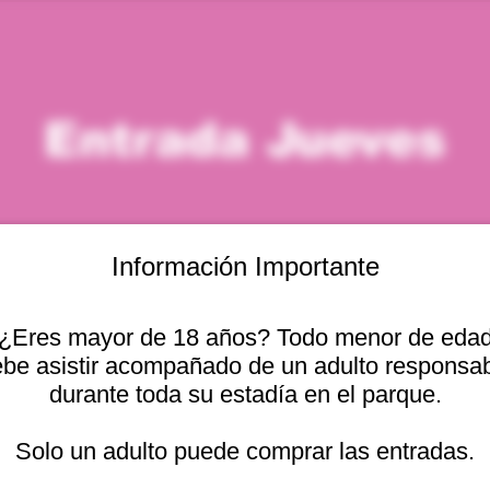
Entrada Jueves
Información Importante
¿Eres mayor de 18 años? Todo menor de eda
icación
be asistir acompañado de un adulto responsa
durante toda su estadía en el parque.
– 11:00 a. m.
Otras fechas
cional 2440, Viña del
Solo un adulto puede comprar las entradas.
jue, 13 ago, 10:00 a. m.
jue, 13 ago, 11:00 a. m.