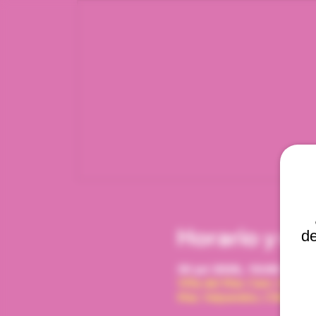
Horario y ub
de
30 jul 2026, 10:00 a. m. 
Viña del Mar, Cam. Interna
Mar, Valparaíso, Chile