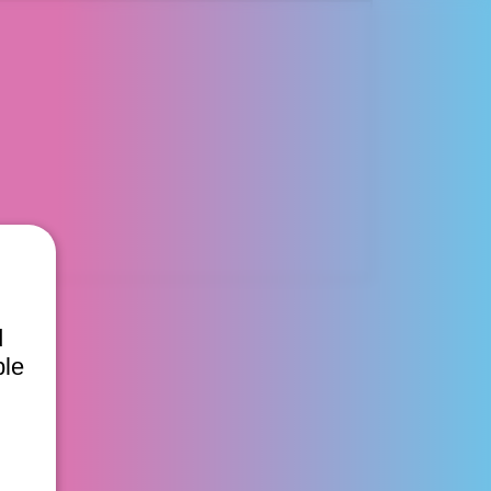
d
ble