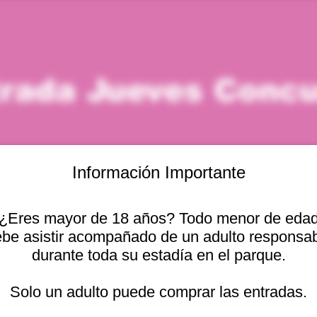
rada Jueves Conc
Información Importante
¿Eres mayor de 18 años? Todo menor de eda
icación
be asistir acompañado de un adulto responsa
durante toda su estadía en el parque.
– 8:00 p. m.
cional 2440, 2541754 Viña del Mar, Valparaíso, Chile
Solo un adulto puede comprar las entradas.