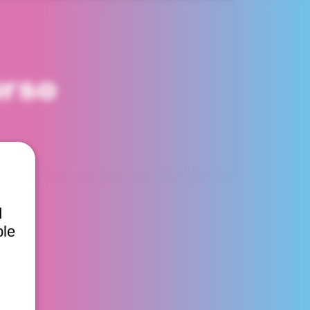
urso
d
ble