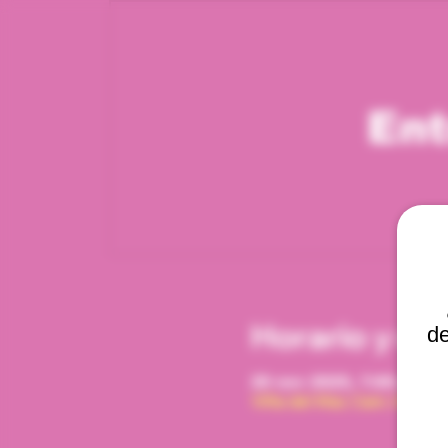
Ent
Horario y ub
de
20 nov 2025, 7:00 p. m. 
Viña del Mar, Cam. Interna