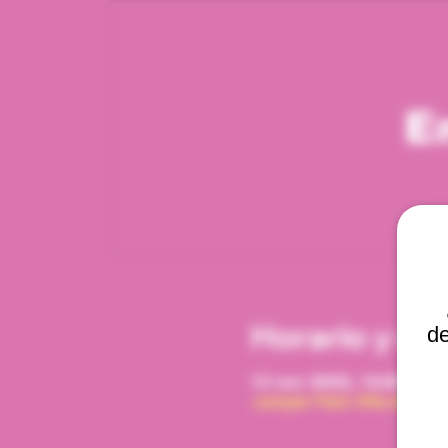
E
Horario y ub
de
13 nov 2025, 12:00 p. m.
Jumper Park Viña del Mar,