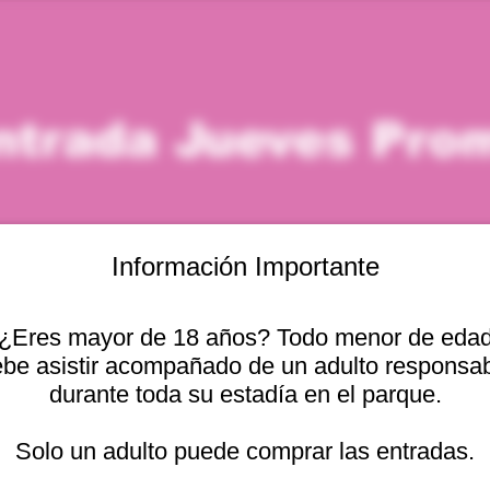
ntrada Jueves Pro
Información Importante
¿Eres mayor de 18 años? Todo menor de eda
icación
be asistir acompañado de un adulto responsa
durante toda su estadía en el parque.
 – 1:00 p. m.
 Cam. Internacional 2440, 2541754 Viña del Mar, Valparaíso,
Solo un adulto puede comprar las entradas.