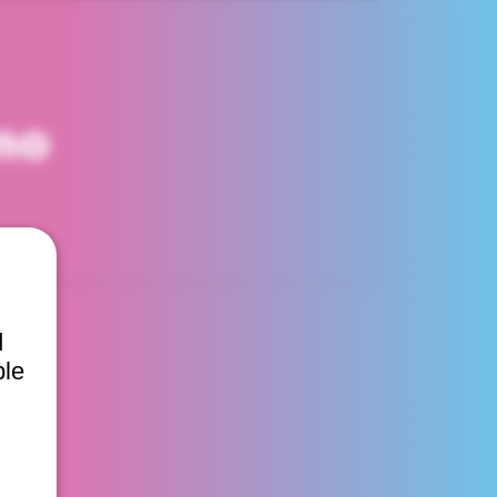
mo
d
ble
 Chile