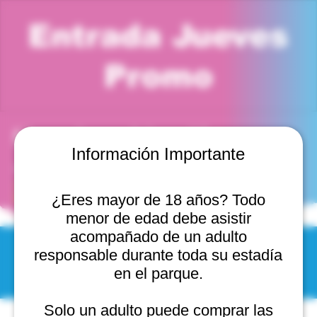
Entrada Jueves
Promo
Horario y ubicación
Información Importante
13 nov 2025, 3:00 p. m. – 4:00 p. m.
Jumper Park Viña del Mar, Cam. Internacional 2440,
2541754 Viña del Mar, Valparaíso, Chile
¿Eres mayor de 18 años? Todo
menor de edad debe asistir
acompañado de un adulto
responsable durante toda su estadía
© 2025 by Scantastic.
en el parque.
Solo un adulto puede comprar las