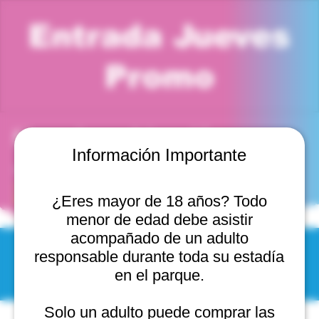
Entrada Jueves
Promo
Horario y ubicación
Información Importante
18 dic 2025, 11:00 a. m. – 12:00 p. m.
Jumper Park Viña del Mar, Cam. Internacional 2440,
2541754 Viña del Mar, Valparaíso, Chile
¿Eres mayor de 18 años? Todo
menor de edad debe asistir
acompañado de un adulto
responsable durante toda su estadía
© 2025 by Scantastic.
en el parque.
Solo un adulto puede comprar las