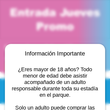
Entrada Jueves
Promo
Horario y ubicación
Información Importante
18 dic 2025, 5:00 p. m. – 6:00 p. m.
Jumper Park Viña del Mar, Cam. Internacional 2440,
2541754 Viña del Mar, Valparaíso, Chile
¿Eres mayor de 18 años? Todo
menor de edad debe asistir
acompañado de un adulto
responsable durante toda su estadía
© 2025 by Scantastic.
en el parque.
Solo un adulto puede comprar las