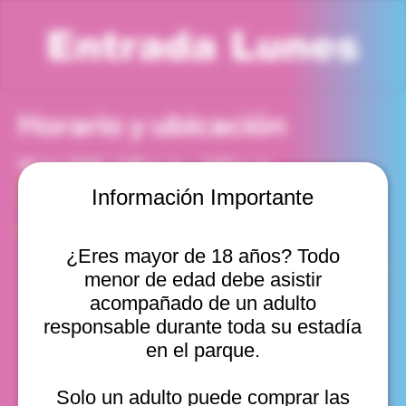
Entrada Lunes
Horario y ubicación
30 jun 2025, 1:00 p. m. – 2:00 p. m.
Viña del Mar, Cam. Internacional 2440, Viña del Mar,
Información Importante
Valparaíso, Chile
Otras fechas
¿Eres mayor de 18 años? Todo
lun, 10 ago, 10:00 a. m.
menor de edad debe asistir
lun, 10 ago, 11:00 a. m.
lun, 10 ago, 12:00 p. m.
acompañado de un adulto
Ver 20
responsable durante toda su estadía
en el parque.
Solo un adulto puede comprar las