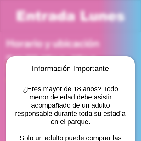
Entrada Lunes
Horario y ubicación
25 ago 2025, 4:00 p. m. – 5:00 p. m.
Viña del Mar, Cam. Internacional 2440, Viña del Mar,
Información Importante
Valparaíso, Chile
Otras fechas
¿Eres mayor de 18 años? Todo
lun, 10 ago, 10:00 a. m.
menor de edad debe asistir
lun, 10 ago, 11:00 a. m.
lun, 10 ago, 12:00 p. m.
acompañado de un adulto
Ver 20
responsable durante toda su estadía
en el parque.
Solo un adulto puede comprar las