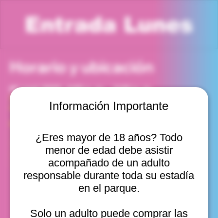
Entrada Lunes
Horario y ubicación
01 sept 2025, 4:00 p. m. – 5:00 p. m.
Viña del Mar, Cam. Internacional 2440, Viña del Mar,
Información Importante
Valparaíso, Chile
Otras fechas
¿Eres mayor de 18 años? Todo
lun, 10 ago, 10:00 a. m.
menor de edad debe asistir
lun, 10 ago, 11:00 a. m.
lun, 10 ago, 12:00 p. m.
acompañado de un adulto
Ver 20
responsable durante toda su estadía
en el parque.
Solo un adulto puede comprar las